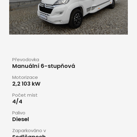
Převodovka
Manuální 6-stupňová
Motorizace
2,2 103 kW
Počet míst
4/4
Palivo
Diesel
Zaparkováno v
Sedlčanech