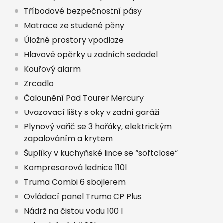
Tříbodové bezpečnostní pásy
Matrace ze studené pěny
Úložné prostory vpodlaze
Hlavové opěrky u zadních sedadel
Kouřový alarm
Zrcadlo
Čalounění Pad Tourer Mercury
Uvazovací lišty s oky v zadní garáži
Plynový vařič se 3 hořáky, elektrickým
zapalováním a krytem
Šuplíky v kuchyňské lince se “softclose“
Kompresorová lednice 110l
Truma Combi 6 sbojlerem
Ovládací panel Truma CP Plus
Nádrž na čistou vodu 100 l