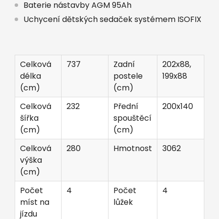
Baterie nástavby AGM 95Ah
Uchycení dětských sedaček systémem ISOFIX
Celková
737
Zadní
202x88,
délka
postele
199x88
(cm)
(cm)
Celková
232
Přední
200x140
šířka
spouštěcí
(cm)
(cm)
Celková
280
Hmotnost
3062
výška
(cm)
Počet
4
Počet
4
míst na
lůžek
jízdu