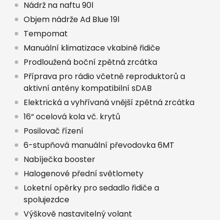
Nádrž na naftu 90l
Objem nádrže Ad Blue 19l
Tempomat
Manuální klimatizace vkabině řidiče
Prodloužená boční zpětná zrcátka
Příprava pro rádio včetně reproduktorů a
aktivní antény kompatibilní sDAB
Elektrická a vyhřívaná vnější zpětná zrcátka
16“ ocelová kola vč. krytů
Posilovač řízení
6-stupňová manuální převodovka 6MT
Nabíječka booster
Halogenové přední světlomety
Loketní opěrky pro sedadlo řidiče a
spolujezdce
Výškově nastavitelný volant