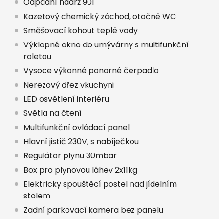
Odpadní nádrž 90l
Kazetový chemický záchod, otočné WC
Směšovací kohout teplé vody
Výklopné okno do umývárny s multifunkční
roletou
Vysoce výkonné ponorné čerpadlo
Nerezový dřez vkuchyni
LED osvětlení interiéru
Světla na čtení
Multifunkční ovládací panel
Hlavní jistič 230V, s nabíječkou
Regulátor plynu 30mbar
Box pro plynovou láhev 2x11kg
Elektricky spouštěcí postel nad jídelním
stolem
Zadní parkovací kamera bez panelu