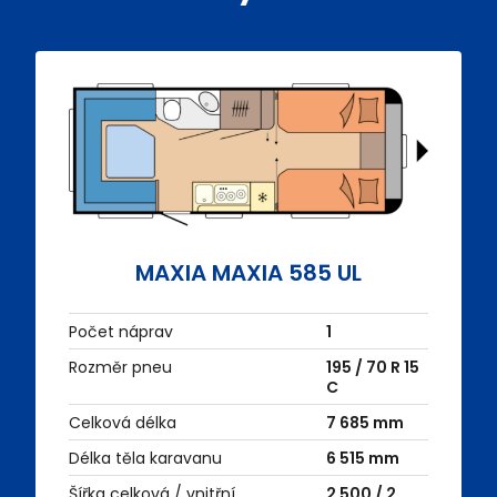
MAXIA MAXIA 585 UL
Počet náprav
1
Rozměr pneu
195 / 70 R 15
C
Celková délka
7 685 mm
Délka těla karavanu
6 515 mm
Šířka celková / vnitřní
2 500 / 2