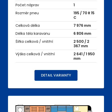
Počet náprav
1
Rozměr pneu
195 / 70 R 15
C
Celková délka
7 976 mm
Délka těla karavanu
6 806 mm
Šířka celková / vnitřní
2 500 / 2
367 mm
Výška celková / vnitřní
2 641 / 1 950
mm
DETAIL VARIANTY