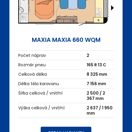
MAXIA MAXIA 660 WQM
Počet náprav
2
Rozměr pneu
165 R 13 C
Celková délka
8 325 mm
Délka těla karavanu
7 156 mm
Šířka celková / vnitřní
2 500 / 2
367 mm
Výška celková / vnitřní
2 637 / 1 950
mm