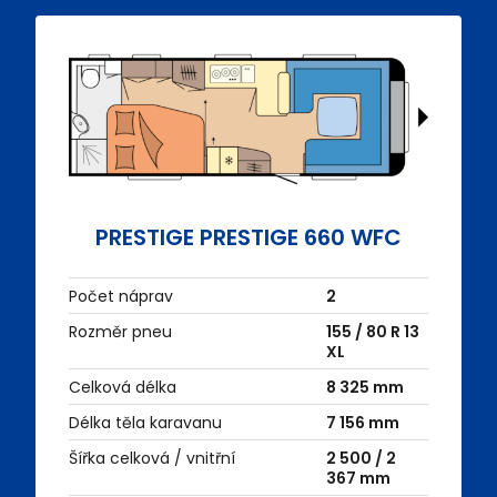
PRESTIGE PRESTIGE 660 WFC
Počet náprav
2
Rozměr pneu
155 / 80 R 13
XL
Celková délka
8 325 mm
Délka těla karavanu
7 156 mm
Šířka celková / vnitřní
2 500 / 2
367 mm