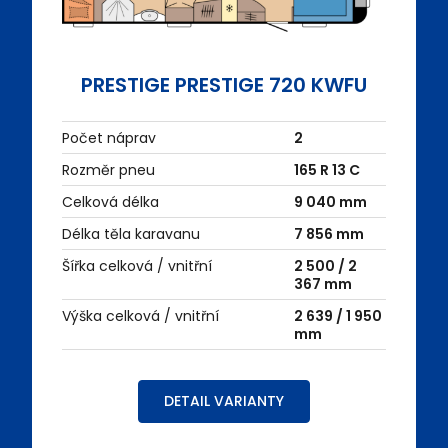
PRESTIGE PRESTIGE 720 KWFU
Počet náprav
2
Rozměr pneu
165 R 13 C
Celková délka
9 040 mm
Délka těla karavanu
7 856 mm
Šířka celková / vnitřní
2 500 / 2
367 mm
Výška celková / vnitřní
2 639 / 1 950
mm
DETAIL VARIANTY