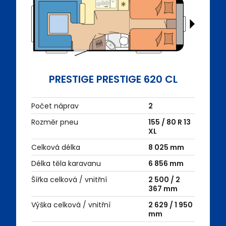
PRESTIGE PRESTIGE 620 CL
Počet náprav
2
Rozměr pneu
155 / 80 R 13
XL
Celková délka
8 025 mm
Délka těla karavanu
6 856 mm
Šířka celková / vnitřní
2 500 / 2
367 mm
Výška celková / vnitřní
2 629 / 1 950
mm