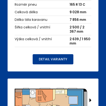
Rozměr pneu
165 R 13 C
Celková délka
9 028 mm
Délka těla karavanu
7 856 mm
Šířka celková / vnitřní
2 500 / 2
367 mm
Výška celková / vnitřní
2 639 / 1 950
mm
DETAIL VARIANTY