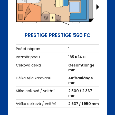
PRESTIGE PRESTIGE 560 FC
Počet náprav
1
Rozměr pneu
185 R 14 C
Celková délka
Gesamtlänge
mm
Délka těla karavanu
Aufbaulänge
mm
Šířka celková / vnitřní
2 500 / 2 367
mm
Výška celková / vnitřní
2 637 / 1 950 mm