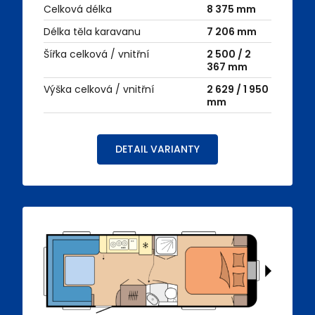
Celková délka
8 375 mm
Délka těla karavanu
7 206 mm
Šířka celková / vnitřní
2 500 / 2
367 mm
Výška celková / vnitřní
2 629 / 1 950
mm
DETAIL VARIANTY