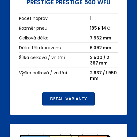
PRESTIGE PRESTIGE 560 WFU
Počet náprav
1
Rozměr pneu
185 R 14 C
Celková délka
7 562 mm
Délka těla karavanu
6 392 mm
Šířka celková / vnitřní
2 500 / 2
367 mm
Výška celková / vnitřní
2 637 / 1 950
mm
DETAIL VARIANTY