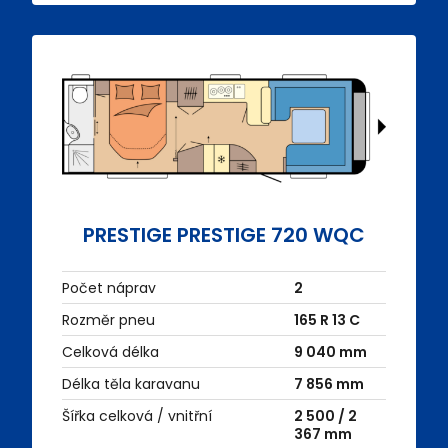
PRESTIGE PRESTIGE 720 WQC
Počet náprav
2
Rozměr pneu
165 R 13 C
Celková délka
9 040 mm
Délka těla karavanu
7 856 mm
Šířka celková / vnitřní
2 500 / 2
367 mm