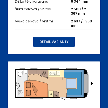
Délka těla karavanu
6 344 mm
Šířka celková / vnitřní
2 500 / 2
367 mm
Výška celková / vnitřní
2 637 / 1 950
mm
DETAIL VARIANTY