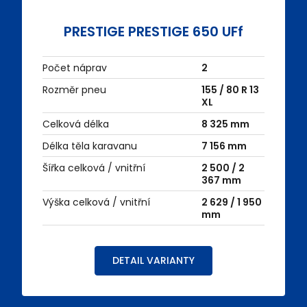
PRESTIGE PRESTIGE 650 UFf
Počet náprav
2
Rozměr pneu
155 / 80 R 13
XL
Celková délka
8 325 mm
Délka těla karavanu
7 156 mm
Šířka celková / vnitřní
2 500 / 2
367 mm
Výška celková / vnitřní
2 629 / 1 950
mm
DETAIL VARIANTY