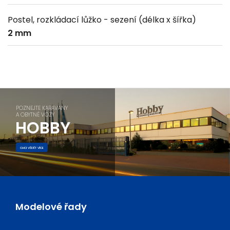
Postel, rozkládací lůžko - sezení (délka x šířka)
2 mm
POZNEJTE KARAVANY
A OBYTNÉ VOZY
HOBBY
CHCI VĚDĚT VÍCE
Modelové řady